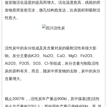
值皆随活化温度的提高而增大。活化温度愈高，残留的挥
发物质挥发愈完全，微孔结构愈发达，比表面积和吸附活
性愈大。
活性炭中的灰分组成及其含量对炭的吸附活性有很大影
响。灰分主要由K2O、Na2O、CaO、MgO、Fe2O3、
Al2O3、P2O5、SO3、Cl-等组成，灰分含量与制取活性
炭的原料有关，而且，随炭中挥发物的去除，炭中的灰分
含量增大。
截止2007年，..活性炭年产量达900kt，其中煤基(质)活性
炭占总产量的2/3以上；而中国年产量已突破400kt，居..首