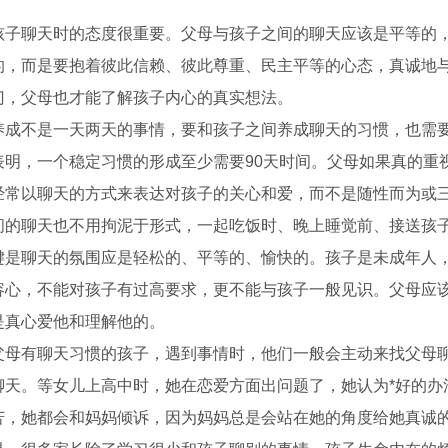
孩子聊天时的态度很重要。父母与孩子之间的聊天应该是平等的
的，而是要抱着彼此信赖、彼此尊重、民主平等的心态，真诚地
门，父母也才能了解孩子内心的真实想法。
养成不是一天两天的事情，要和孩子之间养成聊天的习惯，也需
表明，一个稳定习惯的形成至少需要90天时间。父母如果真的重
经常以聊天的方式来表达对孩子的关心和爱，而不是随性而为或
间的聊天也不用拘泥于形式，一起吃饭时、晚上睡觉前、接送孩
硫剂厂家
成都活性炭脱硫剂厂家
键是聊天的氛围应是轻松的、平等的、愉快的。孩子是未成年人
容心，不能对孩子有过高要求，更不能与孩子一般见识。父母应
是真心爱他和理解他的。
父母有聊天习惯的孩子，遇到事情时，他们一般会主动来找父母
聊天。等女儿上高中时，她在恋爱方面出问题了，她认为*好的办
苦，她都会和妈妈倾诉，因为妈妈总是会站在她的角度给她真诚