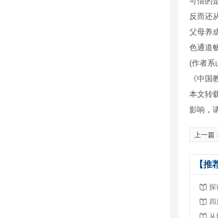
可惜的
反而还
父母养
色通道
(作者
《中国教
本文转
影响，
上一篇
【推
探
四