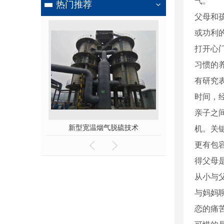
气。
热门推荐
父母和
或功利
打开心
习惯的
有研究
时间，
亲子之
硫剂厂家
新型宽温烟气脱硫技术
活性炭脱
机。关
更有包
得父母
从小与
与妈妈
恋的痛