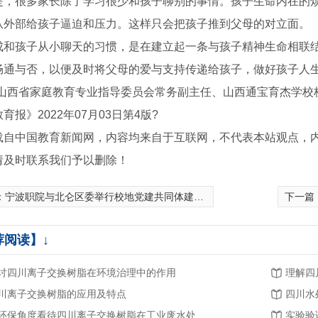
是，很多家长除了学习很少和孩子聊别的事情。孩子生命内在的
从外部给孩子逼迫和压力。这样只会把孩子推到父母的对立面。
成和孩子从小聊天的习惯，是在建立起一条与孩子精神生命相联
畅通与否，以便及时将父母的爱与支持传递给孩子，做好孩子人
系山西省家庭教育专业指导委员会常务副主任、山西通宝育杰学校
育报》2022年07月03日第4版?
载自中国教育新闻网，内容均来自于互联网，不代表本站观点，
请及时联系我们予以删除！
：
宁波职院与北仑区委举行校地党建共同体建设推进会
下一篇
荐阅读】↓
讨四川离子交换树脂在环境治理中的作用
理解四
川离子交换树脂的应用及特点
四川水
从环保角度看待四川离子交换树脂在工业废水处理中的作用