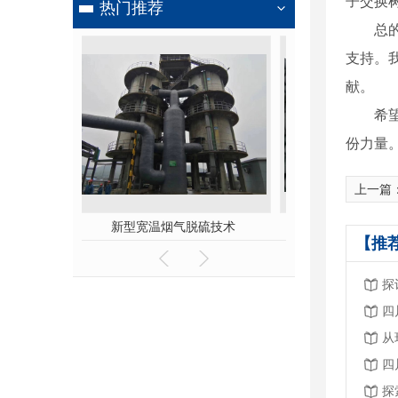
子交换
热门推荐
总
支持。
献。
希
份力量
上一篇
脱硫技术
活性炭脱硫剂厂家
成都活性炭
【推
探
四
四
探