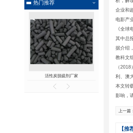
析，解
热门推荐
企业和
电影产业
《全球
其中总
据介绍
教科文组
（20
脱硫剂厂家
成都活性炭脱硫剂厂家
利、澳
本文转
影响，
上一篇
【推