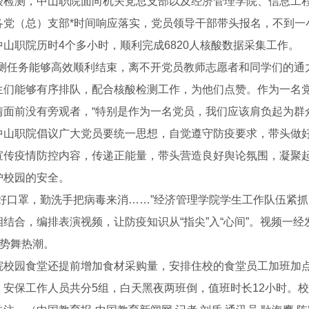
酸检测，中山职院面向机关党总支部以及经济管理学院、信息工
各党（总）支部*时间响应落实，党员领导干部带头报名，不到一
中山职院历时4个多小时，顺利完成6820人核酸数据采集工作。
检测任务能够高效顺利结束，离不开党员教师志愿者和同学们的通
生们能够有序排队，配合核酸检测工作，为他们点赞。作为一名
情面前没有旁观者，“特别是作为一名党员，我们应该肩负起为群
中山职院倡议广大党员要统一思想，自觉遵守防疫要求，带头做
宣传疫情防控内容，传递正能量，带头营造良好舆论氛围，凝聚
宽温烟气脱硫技术
活性炭脱硫剂厂家
成
护校园的安全。
戴好口罩，勤洗手把病毒来消……”经济管理学院学生工作队伍紧
相结合，编排表演视频，让防疫知识从“指尖”入“心间”。视频一
手势舞热潮。
院校园食堂还提前增加食材采购量，安排住校的食堂员工加班加
，安保工作人员共分5组，白天黑夜两班倒，值班时长12小时。校