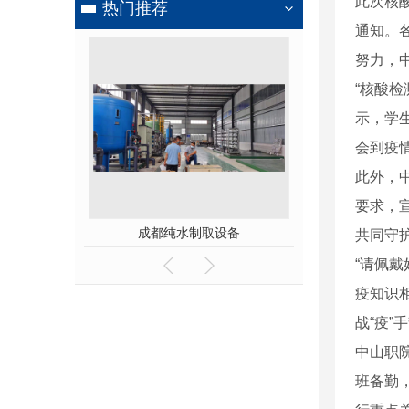
此次核
热门推荐
通知。
努力，
“核酸
示，学
会到疫
此外，
要求，
纯水制取设备
四川活性炭脱硫剂厂家
新型
共同守
“请佩
疫知识
战“疫”
中山职
班备勤