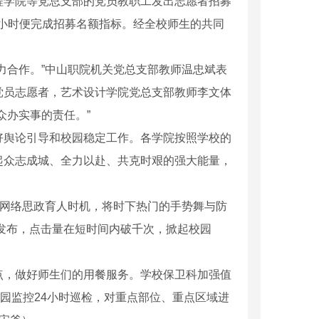
程学院等党总支部的党员教职工发出志愿者招募
小时便完成招募名额指标。经全校师生的共同
力合作。”中山职院机关党总支部教师温忠斌表
党员志愿者，艺术设计学院党总支部教师李文体
众办实事的责任。”
好舆论引导和校园稳定工作。各学院按照学校的
起众志成城、全力以赴、共克时艰的强大能量，
都活性炭脱硫剂厂家
抓网络思政育人时机，将时下热门的手势舞与防
经发布，点击量在短时间内破千次，掀起校园
点，做好师生们的用餐服务。学校保卫科加强值
园监控24小时巡检，对重点部位、重点区域进