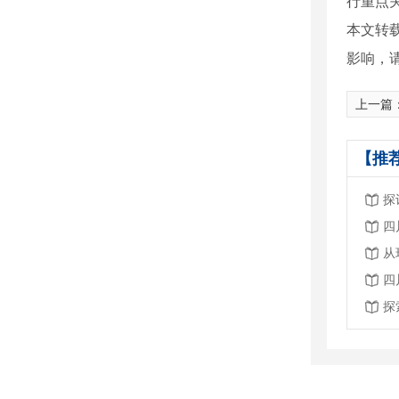
行重点关
本文转
影响，
上一篇
【推
探
四
四
探