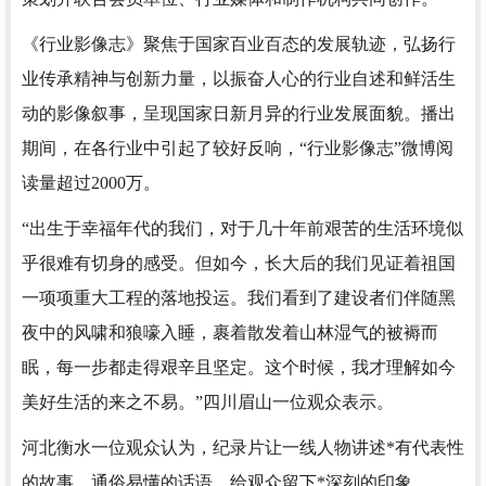
《行业影像志》聚焦于国家百业百态的发展轨迹，弘扬行
业传承精神与创新力量，以振奋人心的行业自述和鲜活生
动的影像叙事，呈现国家日新月异的行业发展面貌。播出
期间，在各行业中引起了较好反响，“行业影像志”微博阅
读量超过2000万。
“出生于幸福年代的我们，对于几十年前艰苦的生活环境似
乎很难有切身的感受。但如今，长大后的我们见证着祖国
一项项重大工程的落地投运。我们看到了建设者们伴随黑
夜中的风
啸
和狼嚎入睡，裹着散发着山林湿气的被褥而
眠
，每一步都走得艰辛且坚定。这个时候，我才理解如今
美好生活的来之不易。”四川眉山一位观众表示。
河北衡水一位观众认为，纪录片让一线人物讲述*有代表性
的故事，通俗易懂的话语，给观众留下*深刻的印象。